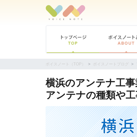
コ
ン
テ
ン
ツ
に
移
動
す
ボイスノート（TOP）
ボイスノートブログ
る
横浜のアンテナ工事業
アンテナの種類や工