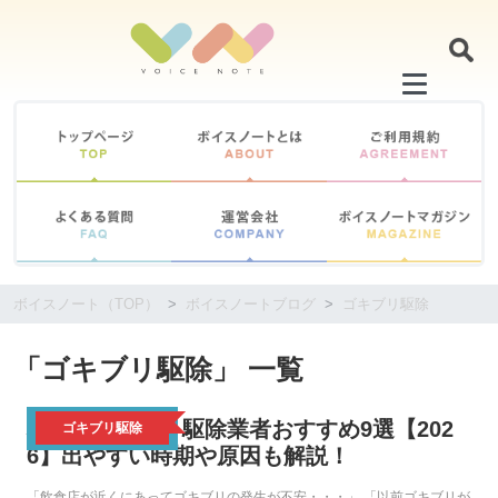
コ
ン
テ
ン
ツ
に
移
動
す
る
ボイスノート（TOP）
ボイスノートブログ
ゴキブリ駆除
「ゴキブリ駆除」 一覧
埼玉のゴキブリ駆除業者おすすめ9選【202
ゴキブリ駆除
6】出やすい時期や原因も解説！
「飲食店が近くにあってゴキブリの発生が不安・・・」 「以前ゴキブリが