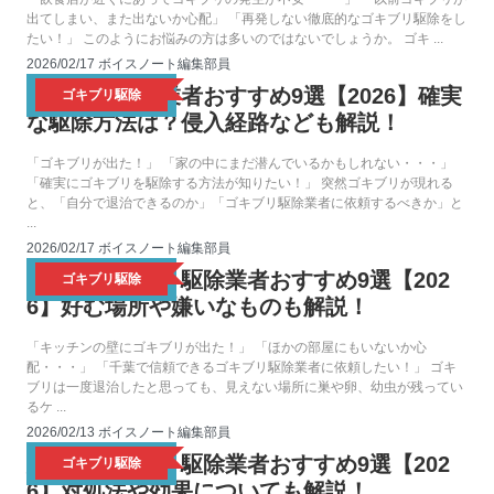
出てしまい、また出ないか心配」 「再発しない徹底的なゴキブリ駆除をし
たい！」 このようにお悩みの方は多いのではないでしょうか。 ゴキ ...
2026/02/17
ボイスノート編集部員
ゴキブリ駆除業者おすすめ9選【2026】確実
ゴキブリ駆除
な駆除方法は？侵入経路なども解説！
「ゴキブリが出た！」 「家の中にまだ潜んでいるかもしれない・・・」
「確実にゴキブリを駆除する方法が知りたい！」 突然ゴキブリが現れる
と、「自分で退治できるのか」「ゴキブリ駆除業者に依頼するべきか」と
...
2026/02/17
ボイスノート編集部員
千葉のゴキブリ駆除業者おすすめ9選【202
ゴキブリ駆除
6】好む場所や嫌いなものも解説！
「キッチンの壁にゴキブリが出た！」 「ほかの部屋にもいないか心
配・・・」 「千葉で信頼できるゴキブリ駆除業者に依頼したい！」 ゴキ
ブリは一度退治したと思っても、見えない場所に巣や卵、幼虫が残ってい
るケ ...
2026/02/13
ボイスノート編集部員
大阪のゴキブリ駆除業者おすすめ9選【202
ゴキブリ駆除
6】対処法や効果についても解説！