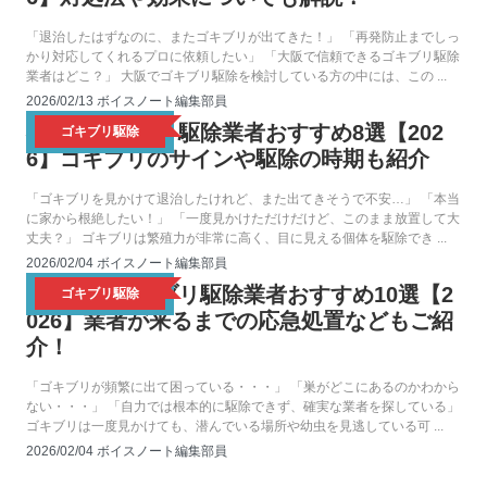
「退治したはずなのに、またゴキブリが出てきた！」 「再発防止までしっ
かり対応してくれるプロに依頼したい」 「大阪で信頼できるゴキブリ駆除
業者はどこ？」 大阪でゴキブリ駆除を検討している方の中には、この ...
2026/02/13
ボイスノート編集部員
福岡のゴキブリ駆除業者おすすめ8選【202
ゴキブリ駆除
6】ゴキブリのサインや駆除の時期も紹介
「ゴキブリを見かけて退治したけれど、また出てきそうで不安…」 「本当
に家から根絶したい！」 「一度見かけただけだけど、このまま放置して大
丈夫？」 ゴキブリは繁殖力が非常に高く、目に見える個体を駆除でき ...
2026/02/04
ボイスノート編集部員
名古屋のゴキブリ駆除業者おすすめ10選【2
ゴキブリ駆除
026】業者が来るまでの応急処置などもご紹
介！
「ゴキブリが頻繁に出て困っている・・・」 「巣がどこにあるのかわから
ない・・・」 「自力では根本的に駆除できず、確実な業者を探している」
ゴキブリは一度見かけても、潜んでいる場所や幼虫を見逃している可 ...
2026/02/04
ボイスノート編集部員