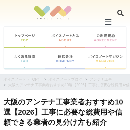
コ
ン
テ
ン
ツ
に
移
動
す
る
ボイスノート（TOP）
ボイスノートブログ
アンテナ工事
大阪のアンテナ工事業者おすすめ10選【2026】工事に必要な総費用や
大阪のアンテナ工事業者おすすめ10
選【2026】工事に必要な総費用や信
頼できる業者の見分け方も紹介