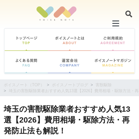
コ
ン
テ
ン
ツ
に
移
動
す
る
ボイスノート（TOP）
ボイスノートブログ
害獣駆除
埼玉の害獣駆除業者おすすめ人気13選【2026】費用相場・駆除方法・
埼玉の害獣駆除業者おすすめ人気13
選【2026】費用相場・駆除方法・再
発防止法も解説！