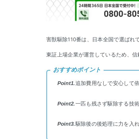
害獣駆除110番は、日本全国で選ばれ
東証上場企業が運営しているため、信
おすすめポイント
追加費用なしで安心して
Point1.
一匹も残さず駆除する技
Point2.
駆除後の後処理に力を入
Point3.