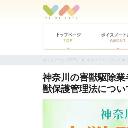
コ
ン
テ
ン
ツ
に
移
動
す
ボイスノート（TOP）
ボイスノートブログ
る
神奈川の害獣駆除業者
獣保護管理法につい