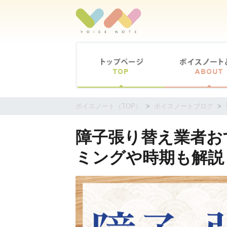
コ
ン
テ
ン
ツ
に
移
動
す
ボイスノート（TOP）
ボイスノートブログ
る
障子張り替え業者おす
ミングや時期も解説