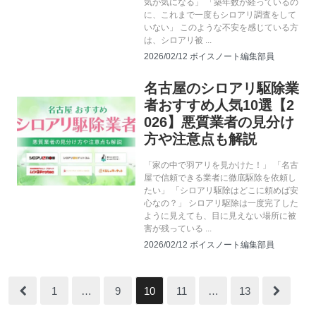
気が気になる」 「築年数が経っているの
に、これまで一度もシロアリ調査をして
いない」 このような不安を感じている方
は、シロアリ被 ...
2026/02/12
ボイスノート編集部員
名古屋のシロアリ駆除業
シロアリ駆除
者おすすめ人気10選【2
026】悪質業者の見分け
方や注意点も解説
「家の中で羽アリを見かけた！」 「名古
屋で信頼できる業者に徹底駆除を依頼し
たい」 「シロアリ駆除はどこに頼めば安
心なの？」 シロアリ駆除は一度完了した
ように見えても、目に見えない場所に被
害が残っている ...
2026/02/12
ボイスノート編集部員
1
…
9
10
11
…
13