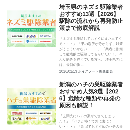
埼玉県のネズミ駆除業者
ネズミ駆除
おすすめ13選【2026】
駆除の流れから再発防止
策まで徹底解説
「ネズミを駆除してもすぐにまた出てく
る・・・」 「巣の場所が分からず、対策
がうまくいかない・・・」 「業者に依頼
して徹底的に駆除してもらいたい！」 そ
んな悩みを抱えている方へ。 埼玉県内に
は、最新の駆 ...
2026/02/13
ボイスノート編集部員
新潟のハチの巣駆除業者
ハチ駆除
おすすめ人気8選【202
6】危険な種類や再発の
原因も解説！
「玄関先にハチの巣ができてしまっ
た！」 「ハチが怖くて外に出にく
い・・・」 「新潟でおすすめのハチの巣