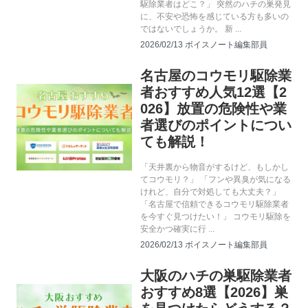
駆除業者はどこ？」 突然のハチの巣発見
に、不安や恐怖を感じている方も多いの
ではないでしょうか。 新 ...
2026/02/13
ボイスノート編集部員
名古屋のコウモリ駆除業
コウモリ駆除
者おすすめ人気12選【2
026】放置の危険性や業
者選びのポイントについ
ても解説！
「天井裏から物音がするけど、もしかし
てコウモリ？」 「フンや異臭が気になる
けれど、自分で対処しても大丈夫？」
「名古屋で信頼できるコウモリ駆除業者
を今すぐ見つけたい！」 コウモリ駆除を
安全かつ確実に行 ...
2026/02/13
ボイスノート編集部員
大阪のハチの巣駆除業者
ハチ駆除
おすすめ8選【2026】巣