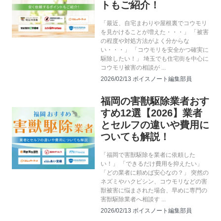
トもご紹介！
「最近、自宅まわりや屋根裏でコウモリ
を見かけることが増えた・・・」 「被害
の程度や対処方法がよく分からな
い・・・」 「コウモリを安全かつ確実に
駆除したい！」 埼玉でも住宅街を中心に
コウモリ被害の相談が ...
2026/02/13
ボイスノート編集部員
福岡の害獣駆除業者おす
害獣駆除
すめ12選【2026】業者
とセルフの違いや費用に
ついても解説！
「福岡で害獣駆除を業者に依頼した
い！」 「できるだけ費用を抑えたい」
「どの業者に頼めば安心なの？」 突然の
ネズミやハクビシン、コウモリなどの害
獣被害に悩まされた場合、早めに専門の
害獣駆除業者へ相談す ...
2026/02/13
ボイスノート編集部員