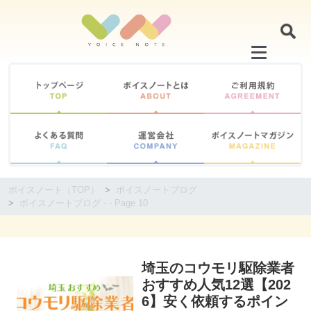
コ
ン
テ
ン
ツ
に
移
動
す
る
ボイスノート（TOP）
ボイスノートブログ
ボイスノートブログ - - Page 10
埼玉のコウモリ駆除業者
コウモリ駆除
おすすめ人気12選【202
6】安く依頼するポイン