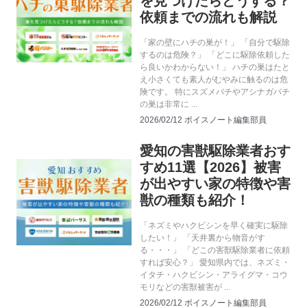
を見つけたらどうする？
依頼までの流れも解説
「家の壁にハチの巣が！」 「自分で駆除
するのは危険？」 「どこに駆除依頼した
ら良いかわからない！」 ハチの巣はたと
え小さくても素人がむやみに触るのは危
険です。 特にスズメバチやアシナガバチ
の巣は非常に ...
2026/02/12
ボイスノート編集部員
愛知の害獣駆除業者おす
害獣駆除
すめ11選【2026】被害
が出やすい家の特徴や害
獣の種類も紹介！
「ネズミやハクビシンを早く確実に駆除
したい！」 「天井裏から物音がす
る・・・」 「どこの害獣駆除業者に依頼
すれば安心？」 愛知県内では、ネズミ・
イタチ・ハクビシン・アライグマ・コウ
モリなどの害獣被害が ...
2026/02/12
ボイスノート編集部員