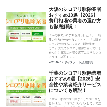
大阪のシロアリ駆除業者
シロアリ駆除
おすすめ10選【2026】
費用相場や業者の選び方
も徹底解説！
「家の中でシロアリを見つけた！」 「駆
除の仕方が分からない・・・」 「大阪で
口コミ評価の高いシロアリ駆除業者
は？」 大阪でシロアリ被害に困っていま
せんか？ 家屋の木部や床下にひそむシロ
アリは、放置する ...
2026/02/12
ボイスノート編集部員
千葉のシロアリ駆除業者
シロアリ駆除
おすすめ9選【2026】安
全性や業者紹介サービス
についても解説！
「最近、家の中や玄関まわりで羽アリを
見かけた」 「床下がジメジメしていて湿