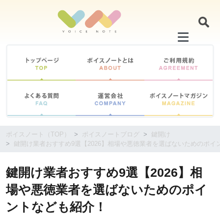
コ
ン
テ
ン
ツ
に
移
動
す
る
ボイスノート（TOP）
ボイスノートブログ
鍵開け
鍵開け業者おすすめ9選【2026】相場や悪徳業者を選ばないためのポイ
鍵開け業者おすすめ9選【2026】相
場や悪徳業者を選ばないためのポイ
ントなども紹介！