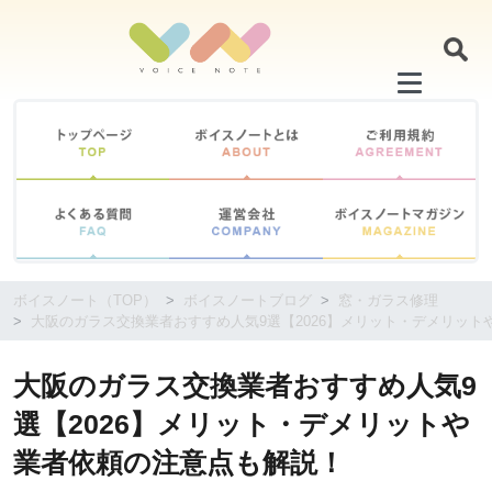
コ
ン
テ
ン
ツ
に
移
動
す
る
ボイスノート（TOP）
ボイスノートブログ
窓・ガラス修理
大阪のガラス交換業者おすすめ人気9選【2026】メリット・デメリッ
大阪のガラス交換業者おすすめ人気9
選【2026】メリット・デメリットや
業者依頼の注意点も解説！