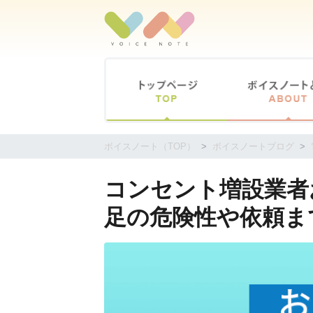
コ
ン
テ
ン
ツ
に
移
動
す
ボイスノート（TOP）
ボイスノートブログ
る
コンセント増設業者お
足の危険性や依頼ま