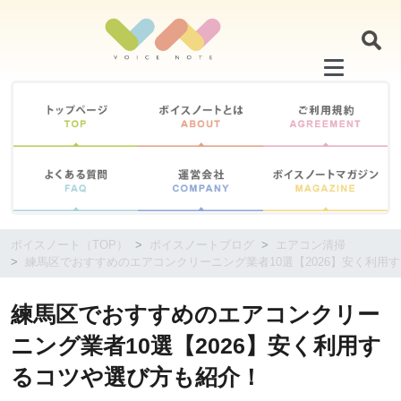
コ
ン
テ
ン
ツ
に
移
動
す
る
ボイスノート（TOP）
ボイスノートブログ
エアコン清掃
練馬区でおすすめのエアコンクリーニング業者10選【2026】安く利用
練馬区でおすすめのエアコンクリー
ニング業者10選【2026】安く利用す
るコツや選び方も紹介！